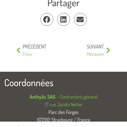
Partager
PRÉCÉDENT
SUIVANT
Fritec
Mecasem
Coordonnées
Anthylis SAS
– Contractant général
17 rue Jacobi Netter
Parc des Forges
67200 Strasbourg / France