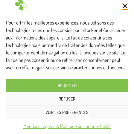
T. +33 (0)3 88 83 04 89
Tous droits réservés
Pour offrir les meilleures expériences, nous utilisons des
technologies telles que les cookies pour stocker et/ou accéder
aux informations des appareils. Le fait de consentir à ces
technologies nous permettra de traiter des données telles que
Anthylis intervient ...
le comportement de navigation ou les ID uniques sur ce site. Le
fait de ne pas consentir ou de retirer son consentement peut
avoir un effet négatif sur certaines caractéristiques et fonctions.
Bas-Rhin
Haut-Rhin
Doubs
ACCEPTER
Savoie
Moselle
Seine-et-Marne
REFUSER
Jura
Vosges
Loire-Atlantique
VOIR LES PRÉFÉRENCES
Mentions légales & Politique de confidentialité