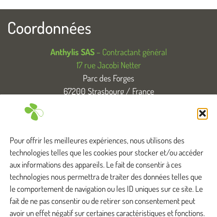
Coordonnées
Anthylis SAS
– Contractant général
17 rue Jacobi Netter
Parc des Forges
67200 Strasbourg / France
T. +33 (0)3 88 83 04 89
Tous droits réservés
Pour offrir les meilleures expériences, nous utilisons des
technologies telles que les cookies pour stocker et/ou accéder
aux informations des appareils. Le fait de consentir à ces
technologies nous permettra de traiter des données telles que
Anthylis intervient ...
le comportement de navigation ou les ID uniques sur ce site. Le
fait de ne pas consentir ou de retirer son consentement peut
avoir un effet négatif sur certaines caractéristiques et fonctions.