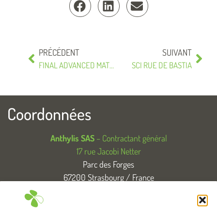
PRÉCÉDENT
SUIVANT
FINAL ADVANCED MATERIALS
SCI RUE DE BASTIA
Coordonnées
Anthylis SAS
– Contractant général
17 rue Jacobi Netter
Parc des Forges
67200 Strasbourg / France
T. +33 (0)3 88 83 04 89
Tous droits réservés