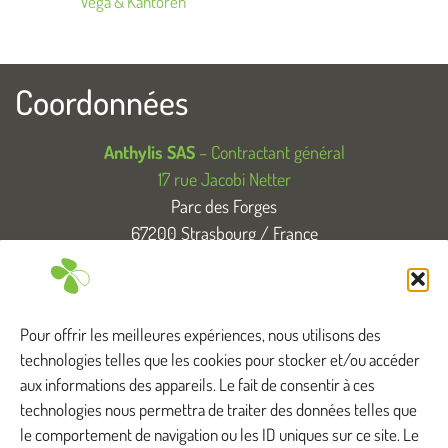
Vega & Kantoren
Coordonnées
Anthylis SAS
– Contractant général
17 rue Jacobi Netter
Parc des Forges
67200 Strasbourg / France
T. +33 (0)3 88 83 04 89
Tous droits réservés
Pour offrir les meilleures expériences, nous utilisons des
technologies telles que les cookies pour stocker et/ou accéder
aux informations des appareils. Le fait de consentir à ces
technologies nous permettra de traiter des données telles que
Anthylis intervient ...
le comportement de navigation ou les ID uniques sur ce site. Le