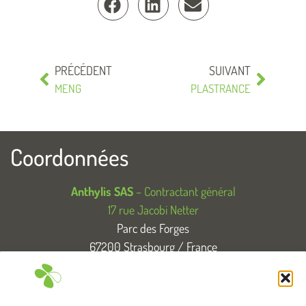
PRÉCÉDENT
SUIVANT
MENG
PLASTRANCE
Coordonnées
Anthylis SAS
– Contractant général
17 rue Jacobi Netter
Parc des Forges
67200 Strasbourg / France
T. +33 (0)3 88 83 04 89
Tous droits réservés