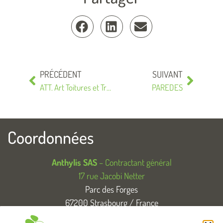
PRÉCÉDENT
SUIVANT
ATT. Art Toitures et Traditions
PAREDES
Coordonnées
Anthylis SAS
– Contractant général
17 rue Jacobi Netter
Parc des Forges
67200 Strasbourg / France
T. +33 (0)3 88 83 04 89