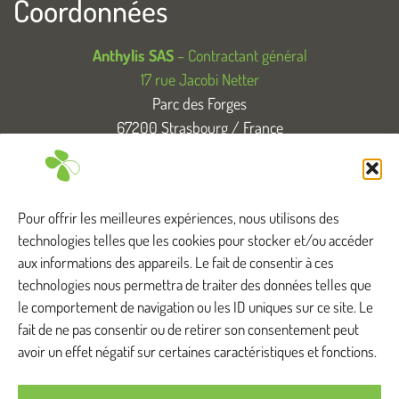
Coordonnées
Anthylis SAS
– Contractant général
17 rue Jacobi Netter
Parc des Forges
67200 Strasbourg / France
T. +33 (0)3 88 83 04 89
Tous droits réservés
Pour offrir les meilleures expériences, nous utilisons des
technologies telles que les cookies pour stocker et/ou accéder
aux informations des appareils. Le fait de consentir à ces
technologies nous permettra de traiter des données telles que
Anthylis intervient ...
le comportement de navigation ou les ID uniques sur ce site. Le
fait de ne pas consentir ou de retirer son consentement peut
avoir un effet négatif sur certaines caractéristiques et fonctions.
Bas-Rhin
Haut-Rhin
Doubs