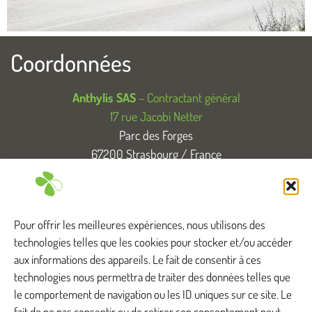
Coordonnées
Anthylis SAS
– Contractant général
17 rue Jacobi Netter
Parc des Forges
67200 Strasbourg / France
T. +33 (0)3 88 83 04 89
Tous droits réservés
Pour offrir les meilleures expériences, nous utilisons des
technologies telles que les cookies pour stocker et/ou accéder
aux informations des appareils. Le fait de consentir à ces
technologies nous permettra de traiter des données telles que
Anthylis intervient ...
le comportement de navigation ou les ID uniques sur ce site. Le
fait de ne pas consentir ou de retirer son consentement peut