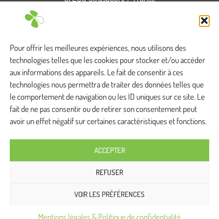
T. +33 (0)3 88 83 04 89
Tous droits réservés
Pour offrir les meilleures expériences, nous utilisons des
technologies telles que les cookies pour stocker et/ou accéder
aux informations des appareils. Le fait de consentir à ces
technologies nous permettra de traiter des données telles que
Anthylis intervient ...
le comportement de navigation ou les ID uniques sur ce site. Le
fait de ne pas consentir ou de retirer son consentement peut
avoir un effet négatif sur certaines caractéristiques et fonctions.
Bas-Rhin
Haut-Rhin
Doubs
ACCEPTER
Savoie
Moselle
Seine-et-Marne
REFUSER
Jura
Vosges
Loire-Atlantique
VOIR LES PRÉFÉRENCES
Mentions légales & Politique de confidentialité