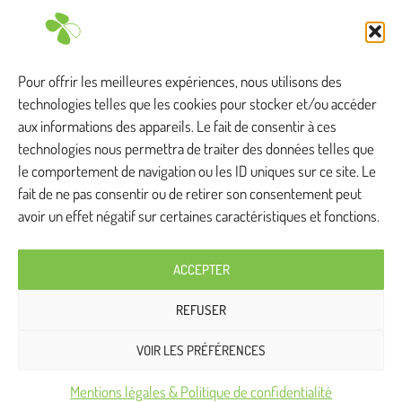
T. +33 (0)3 88 83 04 89
Tous droits réservés
Pour offrir les meilleures expériences, nous utilisons des
technologies telles que les cookies pour stocker et/ou accéder
aux informations des appareils. Le fait de consentir à ces
technologies nous permettra de traiter des données telles que
Anthylis intervient ...
le comportement de navigation ou les ID uniques sur ce site. Le
fait de ne pas consentir ou de retirer son consentement peut
avoir un effet négatif sur certaines caractéristiques et fonctions.
Bas-Rhin
Haut-Rhin
Doubs
ACCEPTER
Savoie
Moselle
Seine-et-Marne
REFUSER
Jura
Vosges
Loire-Atlantique
VOIR LES PRÉFÉRENCES
Mentions légales & Politique de confidentialité