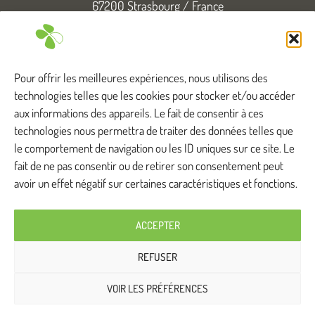
67200 Strasbourg / France
T. +33 (0)3 88 83 04 89
Tous droits réservés
Pour offrir les meilleures expériences, nous utilisons des
technologies telles que les cookies pour stocker et/ou accéder
aux informations des appareils. Le fait de consentir à ces
technologies nous permettra de traiter des données telles que
Anthylis intervient ...
le comportement de navigation ou les ID uniques sur ce site. Le
fait de ne pas consentir ou de retirer son consentement peut
avoir un effet négatif sur certaines caractéristiques et fonctions.
Bas-Rhin
Haut-Rhin
Doubs
ACCEPTER
Savoie
Moselle
Seine-et-Marne
REFUSER
Jura
Vosges
Loire-Atlantique
VOIR LES PRÉFÉRENCES