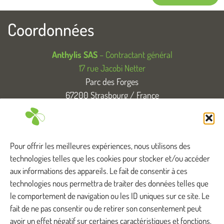
Coordonnées
Anthylis SAS
– Contractant général
17 rue Jacobi Netter
Parc des Forges
67200 Strasbourg / France
T. +33 (0)3 88 83 04 89
Tous droits réservés
Pour offrir les meilleures expériences, nous utilisons des
technologies telles que les cookies pour stocker et/ou accéder
aux informations des appareils. Le fait de consentir à ces
technologies nous permettra de traiter des données telles que
Anthylis intervient ...
le comportement de navigation ou les ID uniques sur ce site. Le
fait de ne pas consentir ou de retirer son consentement peut
avoir un effet négatif sur certaines caractéristiques et fonctions.