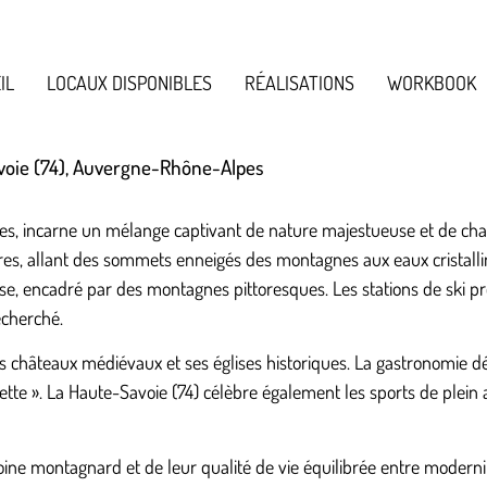
IL
LOCAUX DISPONIBLES
RÉALISATIONS
WORKBOOK
voie (74), Auvergne-Rhône-Alpes
es, incarne un mélange captivant de nature majestueuse et de cha
res, allant des sommets enneigés des montagnes aux eaux cristallin
, encadré par des montagnes pittoresques. Les stations de ski pr
echerché.
 ses châteaux médiévaux et ses églises historiques. La gastronomie d
te ». La Haute-Savoie (74) célèbre également les sports de plein air
oine montagnard et de leur qualité de vie équilibrée entre modernit